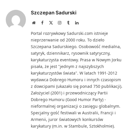
Link
Szczepan Sadurski
Website
Facebook
X
Instagram
Tumblr
LinkedIn
(Twitter)
Portal rozrywkowy Sadurski.com istnieje
nieprzerwanie od 2000 roku. To dzieło
Szczepana Sadurskiego. Osobowość medialna,
satyryk, dziennikarz, rysownik satyryczny,
karykaturzysta eventowy. Prasa w Nowym Jorku
pisała, że jest "jednym z najszybszych
karykaturzystów świata". W latach 1991-2012
wydawca Dobrego Humoru i innych czasopism
z dowcipami (ukazało się ponad 750 publikacji).
Założyciel (2001) i przewodniczący Partii
Dobrego Humoru (Good Humor Party) -
nieformalnej organizacji o zasięgu globalnym.
Specjalny gość festiwali w Australii, Francji i
Armenii, juror światowych konkursów
karykatury (m.in. w Stambule, Sztokholmie).