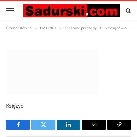
Księżyc
20 czerwca 2018
Artykuł przeczytasz w 1 Min
Strona Główna
»
DZIECKO
»
Ciążowe przesądy. 30 przesądów o ciąży
Księżyc
Facebook
Twitter
LinkedIn
Email
Copy