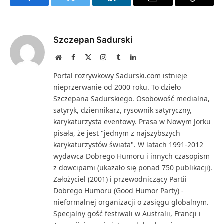
Facebook
Twitter
LinkedIn
Email
Copy
Link
Szczepan Sadurski
Website
Facebook
X
Instagram
Tumblr
LinkedIn
(Twitter)
Portal rozrywkowy Sadurski.com istnieje
nieprzerwanie od 2000 roku. To dzieło
Szczepana Sadurskiego. Osobowość medialna,
satyryk, dziennikarz, rysownik satyryczny,
karykaturzysta eventowy. Prasa w Nowym Jorku
pisała, że jest "jednym z najszybszych
karykaturzystów świata". W latach 1991-2012
wydawca Dobrego Humoru i innych czasopism
z dowcipami (ukazało się ponad 750 publikacji).
Założyciel (2001) i przewodniczący Partii
Dobrego Humoru (Good Humor Party) -
nieformalnej organizacji o zasięgu globalnym.
Specjalny gość festiwali w Australii, Francji i