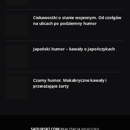
Ciekawostki o stanie wojennym. Od czołgów
na ulicach po podziemny humor
Japoński humor – kawały o Japończykach
Czarny humor. Makabryczne kawały i
przerażające żarty
SADURSKI.COM
REALIZACJA
MSAD.DEV