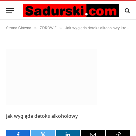
jak wygląda detoks
alkoholowy
30 września 2025
Artykuł przeczytasz w 1 Min
Strona Główna
»
ZDROWIE
»
Jak wygląda detoks alkoholowy krok po kroku?
jak wygląda detoks alkoholowy