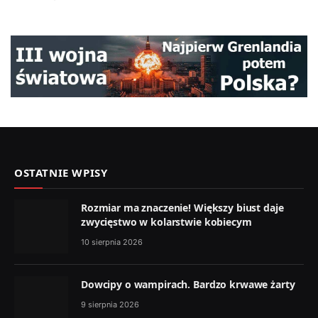
OSTATNIE WPISY
Rozmiar ma znaczenie! Większy biust daje
zwycięstwo w kolarstwie kobiecym
10 sierpnia 2026
Dowcipy o wampirach. Bardzo krwawe żarty
9 sierpnia 2026