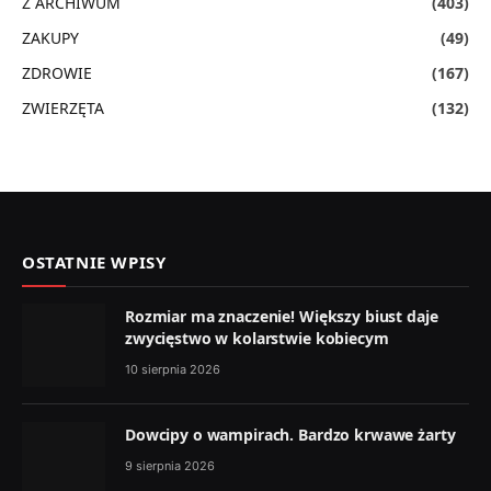
Z ARCHIWUM
(403)
ZAKUPY
(49)
ZDROWIE
(167)
ZWIERZĘTA
(132)
OSTATNIE WPISY
Rozmiar ma znaczenie! Większy biust daje
zwycięstwo w kolarstwie kobiecym
10 sierpnia 2026
Dowcipy o wampirach. Bardzo krwawe żarty
9 sierpnia 2026