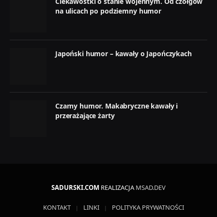
Ciekawostki o stanie wojennym. Od czołgów
na ulicach po podziemny humor
Japoński humor – kawały o Japończykach
Czarny humor. Makabryczne kawały i
przerażające żarty
SADURSKI.COM
REALIZACJA
MSAD.DEV
KONTAKT
LINKI
POLITYKA PRYWATNOŚCI