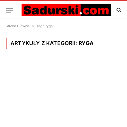
Strona Główna
»
tag "Ryga"
ARTYKUŁY Z KATEGORII:
RYGA