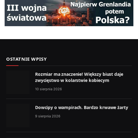
OSTATNIE WPISY
Rozmiar ma znaczenie! Większy biust daje
zwycięstwo w kolarstwie kobiecym
10 sierpnia 2026
Dowcipy o wampirach. Bardzo krwawe żarty
9 sierpnia 2026