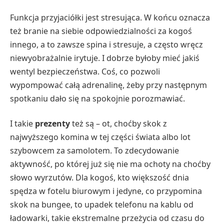
Funkcja przyjaciółki jest stresująca. W końcu oznacza
też branie na siebie odpowiedzialności za kogoś
innego, a to zawsze spina i stresuje, a często wręcz
niewyobrażalnie irytuje. I dobrze byłoby mieć jakiś
wentyl bezpieczeństwa. Coś, co pozwoli
wypompować całą adrenalinę, żeby przy następnym
spotkaniu dało się na spokojnie porozmawiać.
I takie
prezenty
też są – ot, choćby skok z
najwyższego komina w tej części świata albo lot
szybowcem za samolotem. To zdecydowanie
aktywność, po której już się nie ma ochoty na choćby
słowo wyrzutów. Dla kogoś, kto większość dnia
spędza w fotelu biurowym i jedyne, co przypomina
skok na bungee, to upadek telefonu na kablu od
ładowarki, takie ekstremalne przeżycia od czasu do