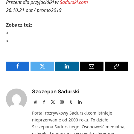
Prezent dla przyjaciółki w
Sadurski.com
26.10.21 out / promo2019
Zobacz też:
>
>
Facebook
Twitter
LinkedIn
Email
Copy
Link
Szczepan Sadurski
Website
Facebook
X
Instagram
Tumblr
LinkedIn
(Twitter)
Portal rozrywkowy Sadurski.com istnieje
nieprzerwanie od 2000 roku. To dzieło
Szczepana Sadurskiego. Osobowość medialna,
satyryk, dziennikarz, rysownik satyryczny,