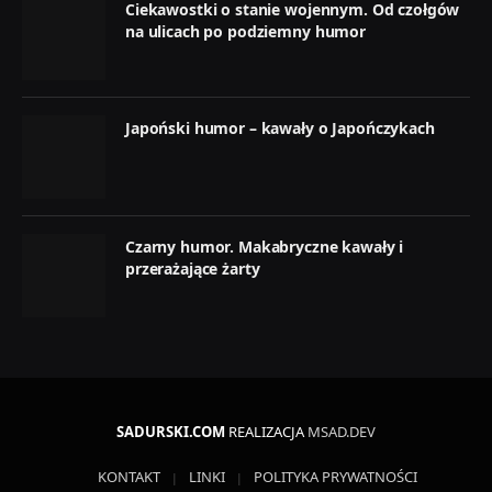
Ciekawostki o stanie wojennym. Od czołgów
na ulicach po podziemny humor
Japoński humor – kawały o Japończykach
Czarny humor. Makabryczne kawały i
przerażające żarty
SADURSKI.COM
REALIZACJA
MSAD.DEV
KONTAKT
LINKI
POLITYKA PRYWATNOŚCI