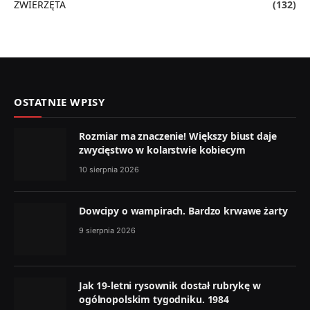
ZWIERZĘTA
(132)
OSTATNIE WPISY
Rozmiar ma znaczenie! Większy biust daje
zwycięstwo w kolarstwie kobiecym
10 sierpnia 2026
Dowcipy o wampirach. Bardzo krwawe żarty
9 sierpnia 2026
Jak 19-letni rysownik dostał rubrykę w
ogólnopolskim tygodniku. 1984