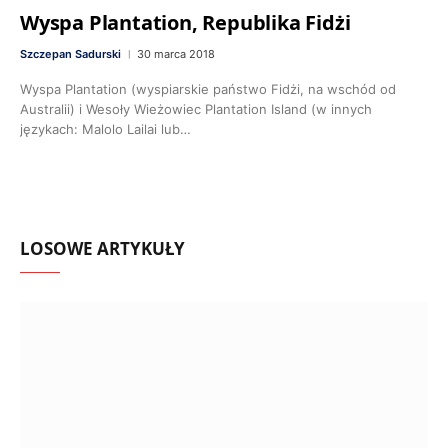
Wyspa Plantation, Republika Fidżi
Szczepan Sadurski
30 marca 2018
Wyspa Plantation (wyspiarskie państwo Fidżi, na wschód od
Australii) i Wesoły Wieżowiec Plantation Island (w innych
językach: Malolo Lailai lub…
LOSOWE ARTYKUŁY