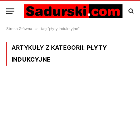
Strona Główna
»
tag "płyty indukcyjne"
ARTYKUŁY Z KATEGORII:
PŁYTY
INDUKCYJNE