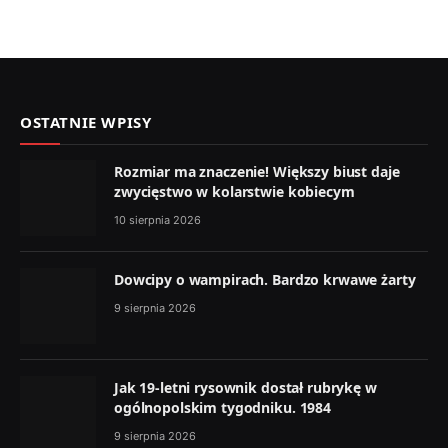
OSTATNIE WPISY
Rozmiar ma znaczenie! Większy biust daje
zwycięstwo w kolarstwie kobiecym
10 sierpnia 2026
Dowcipy o wampirach. Bardzo krwawe żarty
9 sierpnia 2026
Jak 19-letni rysownik dostał rubrykę w
ogólnopolskim tygodniku. 1984
9 sierpnia 2026