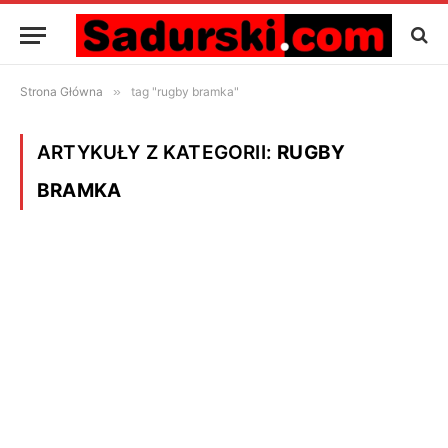
Strona Główna
»
tag "rugby bramka"
ARTYKUŁY Z KATEGORII:
RUGBY
BRAMKA