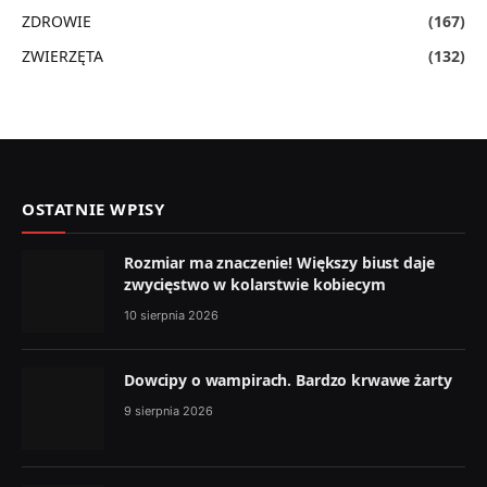
ZDROWIE
(167)
ZWIERZĘTA
(132)
OSTATNIE WPISY
Rozmiar ma znaczenie! Większy biust daje
zwycięstwo w kolarstwie kobiecym
10 sierpnia 2026
Dowcipy o wampirach. Bardzo krwawe żarty
9 sierpnia 2026