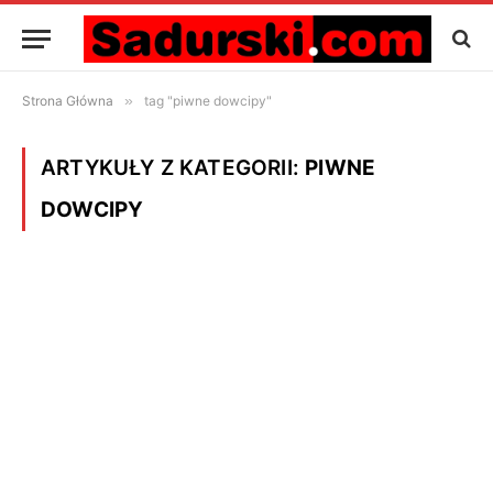
Strona Główna
»
tag "piwne dowcipy"
ARTYKUŁY Z KATEGORII:
PIWNE
DOWCIPY