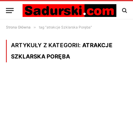
Strona Główna
»
tag "atrakcje Szklarska Poręba"
ARTYKUŁY Z KATEGORII:
ATRAKCJE
SZKLARSKA PORĘBA