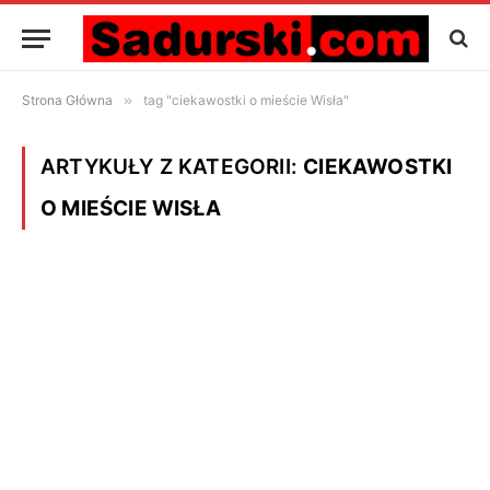
Strona Główna
»
tag "ciekawostki o mieście Wisła"
ARTYKUŁY Z KATEGORII:
CIEKAWOSTKI
O MIEŚCIE WISŁA