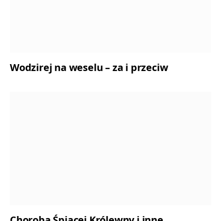
Wodzirej na weselu – za i przeciw
Choroba Śpiącej Królewny i inne