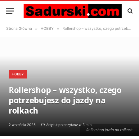
Strona Główna
»
HOBBY
»
Rollershop – wszystko, czego potrzebujesz do jazdy na rolkach
HOBBY
Rollershop – wszystko, czego
potrzebujesz do jazdy na
rolkach
2 września 2025
Artykuł przeczytasz w 3 min
Rollershop jazda na rolkach