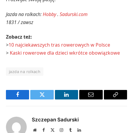
Jazda na rolkach:
Hobby
.
Sadurski.com
1831 / zawsz
Zobacz też:
>
10 najciekawszych tras rowerowych w Polsce
>
Kaski rowerowe dla dzieci wkrótce obowiązkowe
jazda na rolkach
Facebook
Twitter
LinkedIn
Email
Copy
Link
Szczepan Sadurski
Website
Facebook
X
Instagram
Tumblr
LinkedIn