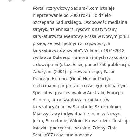
(Twitter)
Portal rozrywkowy Sadurski.com istnieje
nieprzerwanie od 2000 roku. To dzieło
Szczepana Sadurskiego. Osobowość medialna,
satyryk, dziennikarz, rysownik satyryczny,
karykaturzysta eventowy. Prasa w Nowym Jorku
pisała, że jest "jednym z najszybszych
karykaturzystów świata". W latach 1991-2012
wydawca Dobrego Humoru i innych czasopism
z dowcipami (ukazało się ponad 750 publikacji).
Założyciel (2001) i przewodniczący Partii
Dobrego Humoru (Good Humor Party) -
nieformalnej organizacji o zasięgu globalnym.
Specjalny gość festiwali w Australii, Francji i
Armenii, juror światowych konkursów
karykatury (m.in. w Stambule, Sztokholmie).
Miał wystawy indywidualne m.in. w Nowym
Jorku, Barcelonie, Wilnie, Kapsztadzie. Ilustruje
książki i podręczniki szkolne. Zdobył Złotą
Szpilkę'87 oraz inne nagrody.