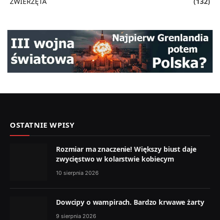
ZWIERZĘTA
(132)
OSTATNIE WPISY
Rozmiar ma znaczenie! Większy biust daje
zwycięstwo w kolarstwie kobiecym
10 sierpnia 2026
Dowcipy o wampirach. Bardzo krwawe żarty
9 sierpnia 2026